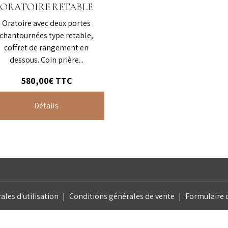
ORATOIRE RETABLE
Oratoire avec deux portes
chantournées type retable,
coffret de rangement en
dessous. Coin prière...
580,00€
TTC
Détails
les d'utilisation
Conditions générales de vente
Formulaire d