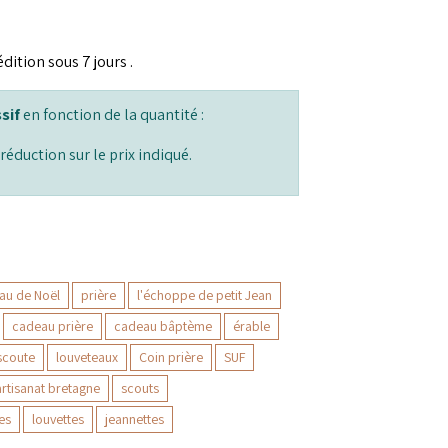
dition sous 7 jours .
sif
en fonction de la quantité :
réduction sur le prix indiqué.
au de Noël
prière
l'échoppe de petit Jean
cadeau prière
cadeau bâptème
érable
scoute
louveteaux
Coin prière
SUF
artisanat bretagne
scouts
es
louvettes
jeannettes