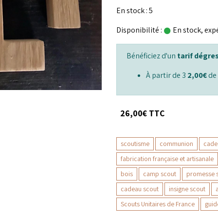
En stock : 5
Disponibilité :
En stock, expé
Bénéficiez d'un
tarif dégres
À partir de 3
2,00€
de 
26,00€ TTC
scoutisme
communion
cade
fabrication française et artisanale
bois
camp scout
promesse 
cadeau scout
insigne scout
Scouts Unitaires de France
guid