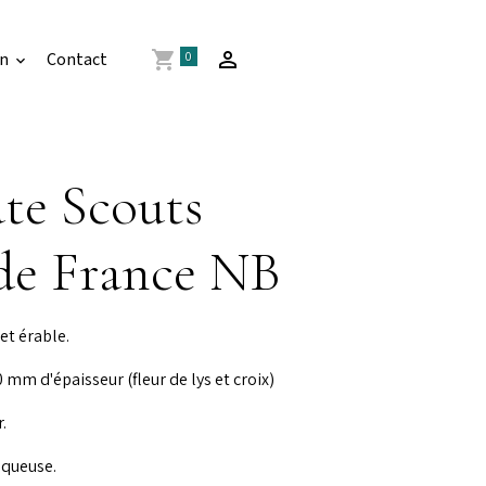
0
an
Contact
te Scouts
 de France NB
et érable.
mm d'épaisseur (fleur de lys et croix)
.
aqueuse.